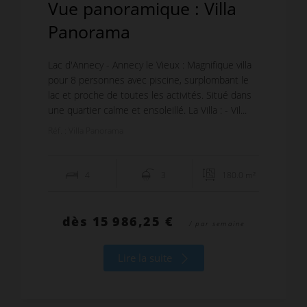
Vue panoramique : Villa
Panorama
Lac d'Annecy - Annecy le Vieux : Magnifique villa
pour 8 personnes avec piscine, surplombant le
lac et proche de toutes les activités. Situé dans
une quartier calme et ensoleillé. La Villa : - Vil...
Réf. : Villa Panorama
4
3
180.0 m²
dès
15 986,25 €
/ par semaine
Lire la suite