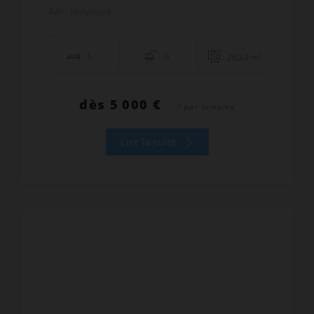
Réf. : Hollywood
5
5
260.0 m²
dès
5 000 €
/ par semaine
Lire la suite