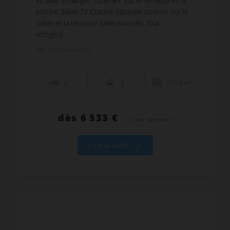
et salle à manger s’ouvrant sur la terrasse et la
piscine Salon TV Cuisine équipée ouverte sur le
salon et la terrasse (lave-vaisselle, four,
réfrigéra...
Réf. : Villa Rainettes
4
3
270.0 m²
dès
6 533 €
/ par semaine
Lire la suite