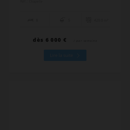
Réf. : Chapelle
8
5
420.0 m²
dès
6 000 €
/ par semaine
Lire la suite