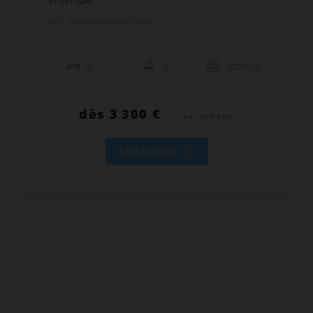
ensemble ...
Réf. : Maison Adret et Ubac
6
6
200.0 m²
dès
3 300 €
/ par semaine
Lire la suite