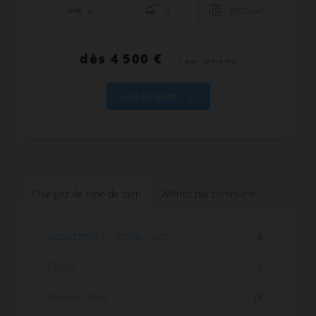
4
2
200.0 m²
dès
4 500 €
/ par semaine
Lire la suite
Changez de type de bien
Affinez par commune
Appartement - Studio - Loft
8
Chalet
1
Maison - Villa
18