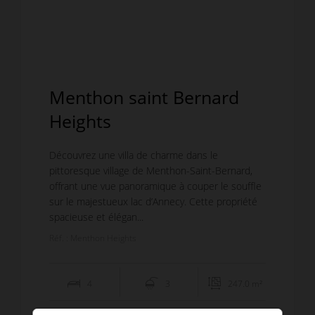
Menthon saint Bernard
Heights
Découvrez une villa de charme dans le
pittoresque village de Menthon-Saint-Bernard,
offrant une vue panoramique à couper le souffle
sur le majestueux lac d’Annecy. Cette propriété
spacieuse et élégan...
Réf. : Menthon Heights
4
3
247.0 m²