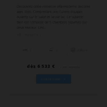
Découvrez cette immense villa moderne décorée
avec style. Comprenant une cuisine équipée
ouverte sur le salon et la vue lac. Ce sublime
bien est composé de 5 chambres réparties sur
deux niveaux. L’int...
Réf. : Villa Element
5
5
600.0 m²
dès
6 533 €
/ par semaine
Lire la suite