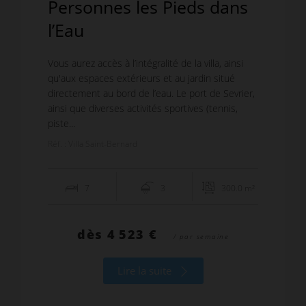
Personnes les Pieds dans
l’Eau
Vous aurez accès à l’intégralité de la villa, ainsi
qu'aux espaces extérieurs et au jardin situé
directement au bord de l’eau. Le port de Sevrier,
ainsi que diverses activités sportives (tennis,
piste...
Réf. : Villa Saint-Bernard
7
3
300.0 m²
dès
4 523 €
/ par semaine
Lire la suite