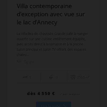
Villa contemporaine
d’exception avec vue sur
le lac d’Annecy
La Villa Rez-de-chaussée Grande salle à manger
ouverte sur une cuisine entièrement équipée,
avec accès direct à la terrasse et à la piscine.
Salon principal et salon TV offrant des espaces
chaleu...
Réf. : Cigogne
5
3
250.0 m²
dès
4 550 €
/ par semaine
Lire la suite