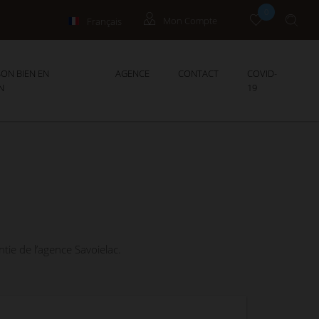
0
Français
Mon Compte
English
Propriétaires
ON BIEN EN
AGENCE
CONTACT
COVID-
N
19
tie de l’agence Savoielac.