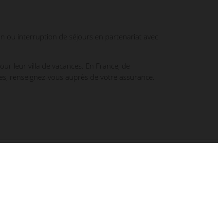
on ou interruption de séjours en partenariat avec
pour leur villa de vacances. En France, de
es, renseignez-vous auprès de votre assurance.