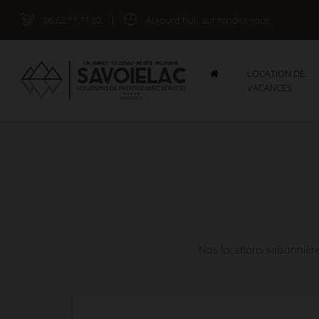
06.62.**.**.82
|
Aujourd'hui
: sur rendez-vous
LOCATION DE
VACANCES
Nos locations saisonnière