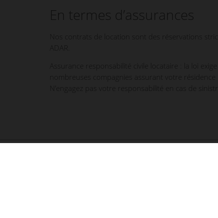
En termes d’assurances
Nos contrats de location sont des réservations stri
ADAR.
Assurance responsabilité civile locataire :
la loi exig
nombreuses compagnies assurant votre résidence pr
N’engagez pas votre responsabilité en cas de sinist