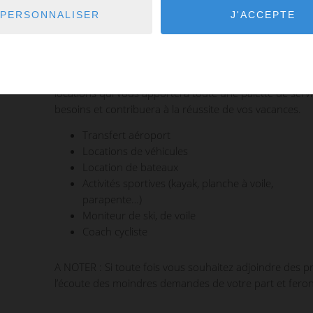
Haut de Ga
PERSONNALISER
J'ACCEPTE
Nous mettons à votre disposition un service de concie
locations qui vous apportera toute une palette de serv
besoins et contribuera à la réussite de vos vacances.
Transfert aéroport
Locations de véhicules
Location de bateaux
Activités sportives (kayak, planche à voile,
parapente…)
Moniteur de ski, de voile
Coach cycliste
A NOTER :
Si toute fois vous souhaitez adjoindre des 
l’écoute des moindres demandes de votre part et feront