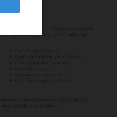
mme
rgerie haut de gamme inclus de base dans toutes nos
ices complémentaires pour satisfaire au mieux vos
Transfert bateau sur le lac
Organisation d’évènements et de fêtes
Service chef, traiteur ou barman
Service de massages
Réservation de restaurants
Service de ménage, blanchisseur
prestations ou services sur mesure, nous sommes à
 notre possible pour les réaliser.