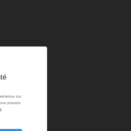
ité
périence sur
 Vous pouvez
s