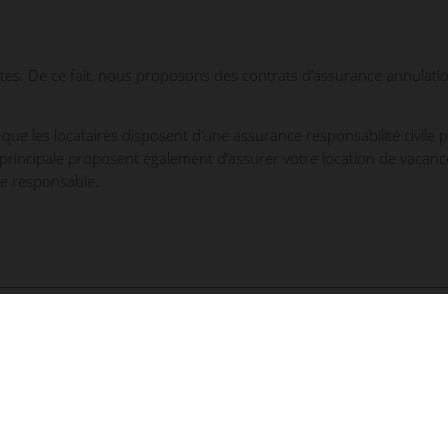
ctes. De ce fait, nous proposons des contrats d’assurance annulati
e que les locataires disposent d’une assurance responsabilité civile 
incipale proposent également d’assurer votre location de vacanc
re responsable.