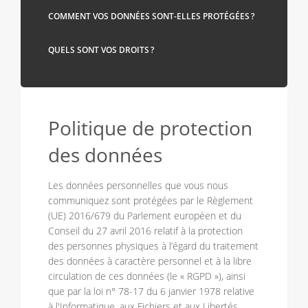
COMMENT VOS DONNÉES SONT-ELLES PROTÉGÉES ?
QUELS SONT VOS DROITS ?
Politique de protection
des données
Les données personnelles que vous nous
communiquez sont protégées par le Règlement
(UE) 2016/679 du Parlement européen et du
Conseil du 27 avril 2016 relatif à la protection
des personnes physiques à l’égard du traitement
des données à caractère personnel et à la libre
circulation de ces données (le « RGPD »), ainsi
que par la loi n° 78-17 du 6 janvier 1978 relative
à l'Informatique, aux Fichiers et aux Libertés,