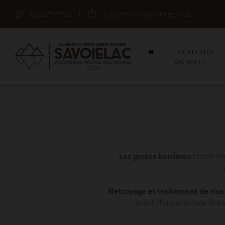
06.62.**.**.82
|
Aujourd'hui
: sur rendez-vous
LOCATION DE
VACANCES
Les gestes barrières :
toute l’
Nettoyage et traitement de nos v
avant chaque arrivée des v