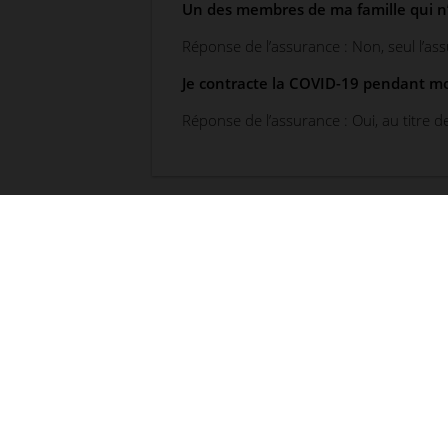
Un des membres de ma famille qui n’e
Réponse de l’assurance : Non, seul l’ass
Je contracte la COVID-19 pendant mon 
Réponse de l’assurance : Oui, au titre 