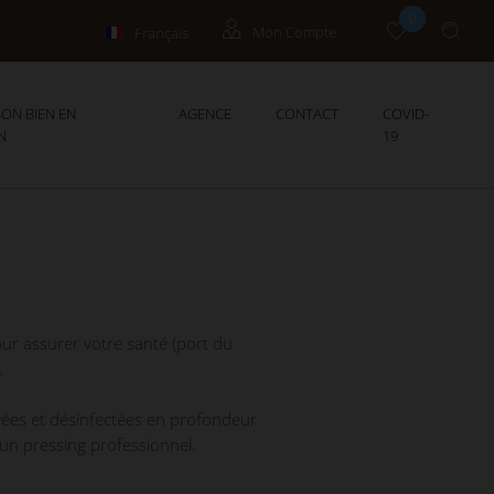
0
Français
Mon Compte
English
Propriétaires
ON BIEN EN
AGENCE
CONTACT
COVID-
N
19
our assurer votre santé (port du
.
yées et désinfectées en profondeur
 un pressing professionnel.