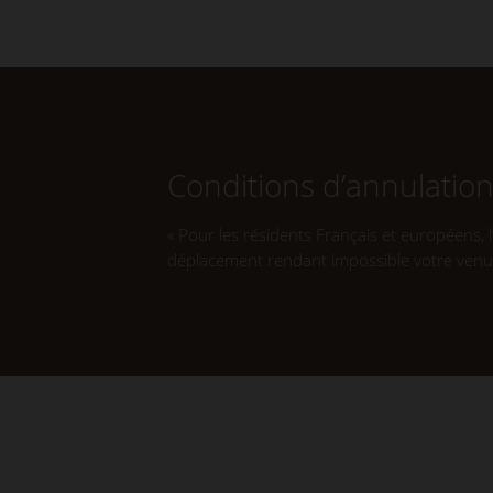
Conditions d’annulatio
« Pour les résidents Français et européens,
déplacement rendant impossible votre venue 