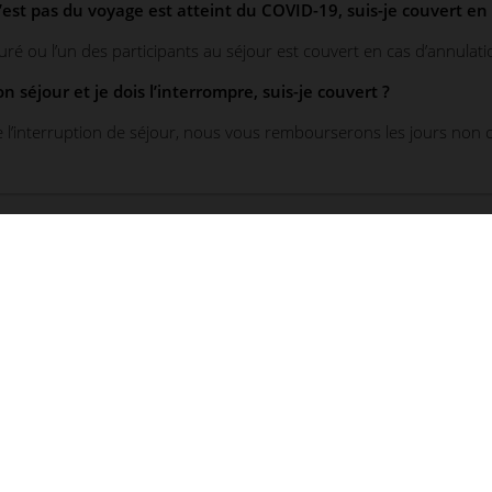
st pas du voyage est atteint du COVID-19, suis-je couvert en 
uré ou l’un des participants au séjour est couvert en cas d’annulatio
séjour et je dois l’interrompre, suis-je couvert ?
de l’interruption de séjour, nous vous rembourserons les jours non