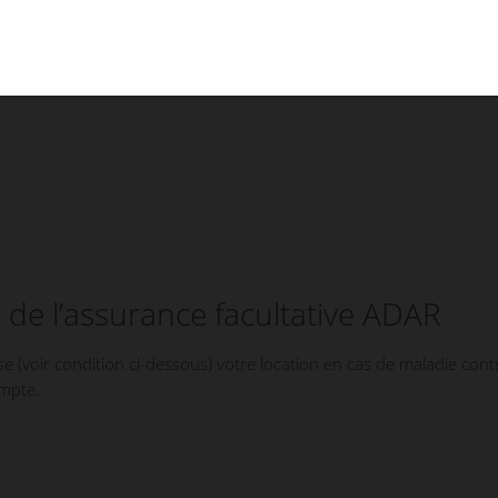
 de l’assurance facultative ADAR
 (voir condition ci-dessous) votre location en cas de maladie cont
ompte.