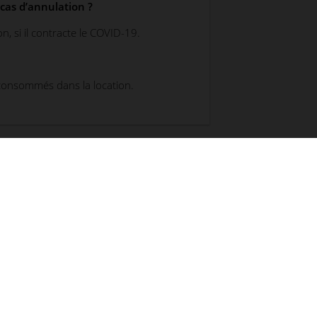
cas d’annulation ?
n, si il contracte le COVID-19.
 consommés dans la location.