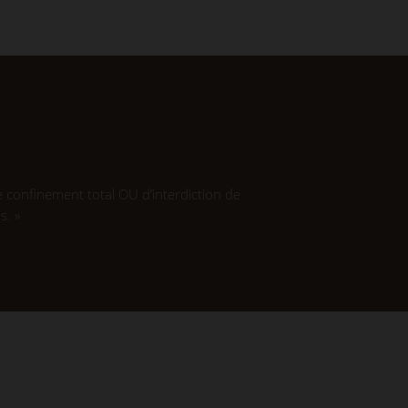
 confinement total OU d’interdiction de
s. »