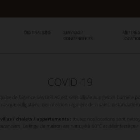
DESTINATIONS
SERVICES /
METTRE S
CONCIERGERIES
LOCATIO
COVID-19
équipe de l’agence SAVOIELAC est sensibilisée aux gestes barrière p
masque obligatoire, désinfection régulière des mains, distanciation)
illas / chalets / appartements :
toutes nos locations sont netto
acanciers. Le linge de maison est nettoyé à 60°C et désinfecté par