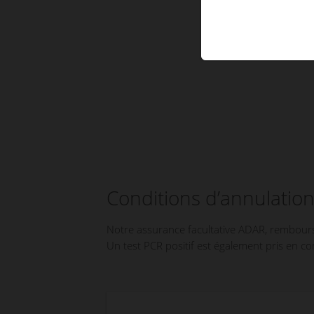
Conditions d’annulation
Notre assurance facultative ADAR, rembourse
Un test PCR positif est également pris en c