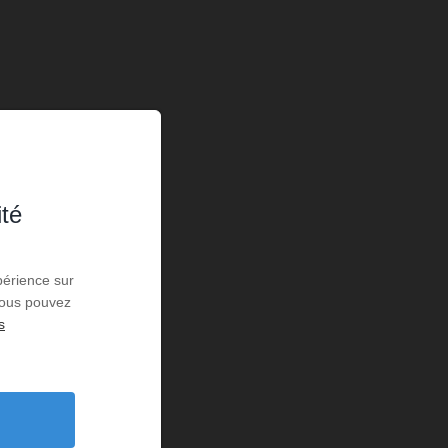
ité
périence sur
 Vous pouvez
s