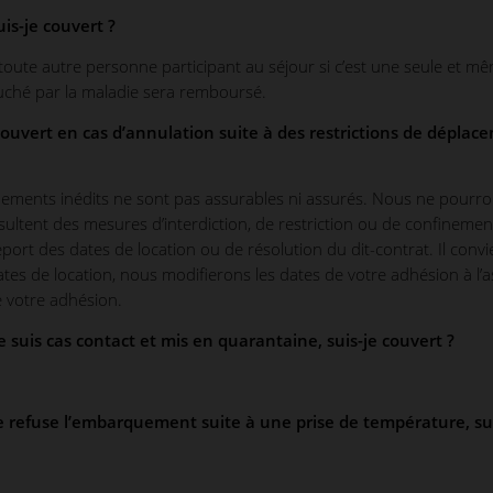
uis-je couvert ?
toute autre personne participant au séjour si c’est une seule et mêm
touché par la maladie sera remboursé.
 couvert en cas d’annulation suite à des restrictions de dépl
ements inédits ne sont pas assurables ni assurés. Nous ne pourro
sultent des mesures d’interdiction, de restriction ou de confinement
ort des dates de location ou de résolution du dit-contrat. Il convie
dates de location, nous modifierons les dates de votre adhésion à l
e votre adhésion.
 suis cas contact et mis en quarantaine, suis-je couvert ?
e refuse l’embarquement suite à une prise de température, sui