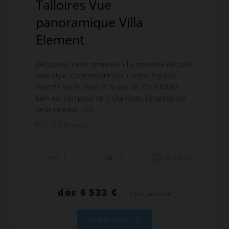
Talloires Vue
panoramique Villa
Element
Découvrez cette immense villa moderne décorée
avec style. Comprenant une cuisine équipée
ouverte sur le salon et la vue lac. Ce sublime
bien est composé de 5 chambres réparties sur
deux niveaux. L’int...
Réf. : Villa Element
5
5
600.0 m²
dès
6 533 €
/ par semaine
Lire la suite