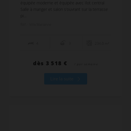
équipée moderne et équipée avec Ilot central
Salle à manger et salon s’ouvrant sur la terrasse
pi...
Réf. : Villa Marianne
4
3
234.0 m²
dès
3 518 €
/ par semaine
Lire la suite