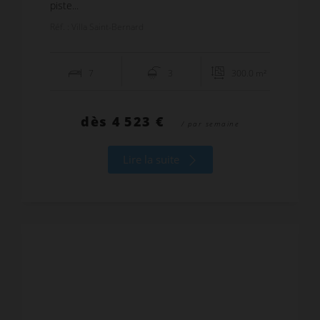
piste...
Réf. : Villa Saint-Bernard
7
3
300.0 m²
dès
4 523 €
/ par semaine
Lire la suite