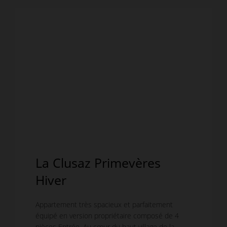
La Clusaz Primevères
Hiver
Appartement très spacieux et parfaitement
équipé en version propriétaire composé de 4
pièces Entrée, Au cœur du haut village de la