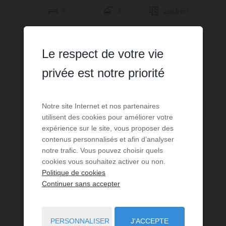
5
6
286.0 m²
dès
5 000 €
/ par semaine
Le respect de votre vie
privée est notre priorité
Lire la suite
Notre site Internet et nos partenaires
utilisent des cookies pour améliorer votre
expérience sur le site, vous proposer des
contenus personnalisés et afin d’analyser
notre trafic. Vous pouvez choisir quels
cookies vous souhaitez activer ou non.
Politique de cookies
Continuer sans accepter
PERSONNALISER
J'ACCEPTE