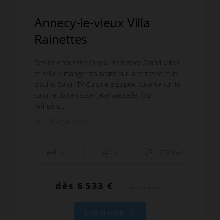
Annecy-le-vieux Villa
Rainettes
Rez-de-chaussée (niveau terrasse) Grand salon
et salle à manger s’ouvrant sur la terrasse et la
piscine Salon TV Cuisine équipée ouverte sur le
salon et la terrasse (lave-vaisselle, four,
réfrigéra...
Réf. : Villa Rainettes
4
3
270.0 m²
dès
6 533 €
/ par semaine
Lire la suite