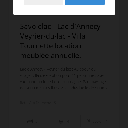
Savoielac - Lac d'Annecy -
Veyrier-du-lac - Villa
Tournette location
meublée annuelle.
Lac d'Annecy - Veyrier du lac : Au coeur du
village, villa d'exception pour 11 personnes avec
vue panoramique lac et montagne. Parc paysagé
de 6000 m². La Villa : - Villa individuelle de 500m2
- ...
Réf. : Villa Tournette - S
5
4
500.0 m²