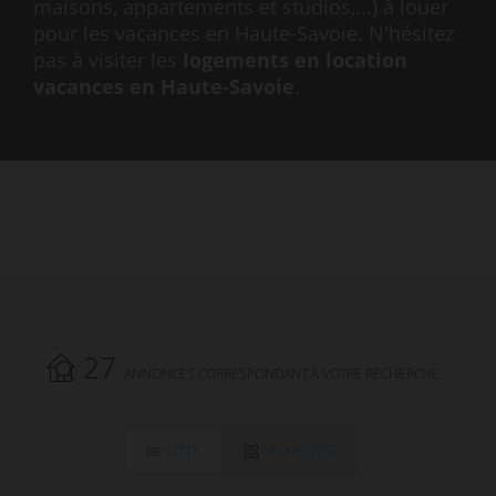
maisons, appartements et studios,...) à louer
pour les vacances en Haute-Savoie. N'hésitez
pas à visiter les
logements en location
vacances en Haute-Savoie
.
27
ANNONCES CORRESPONDANT À VOTRE RECHERCHE.
LISTE
VIGNETTES