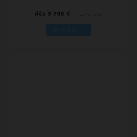
dès
5 708 €
/ par semaine
Lire la suite