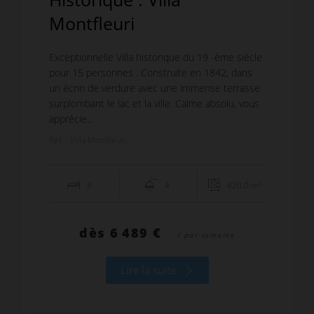
Montfleuri
Exceptionnelle Villa historique du 19 -ème siècle
pour 15 personnes . Construite en 1842, dans
un écrin de verdure avec une immense terrasse
surplombant le lac et la ville. Calme absolu, vous
apprécie...
Réf. : Villa Montfleuri
8
4
420.0 m²
dès
6 489 €
/ par semaine
Lire la suite