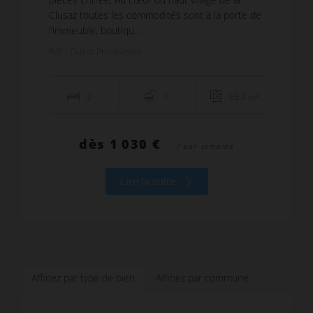
Clusaz toutes les commodités sont à la porte de
l’immeuble, boutiqu...
Réf. : Clusaz Primeveres
2
1
65.0 m²
dès
1 030 €
/ par semaine
Lire la suite
Affinez par type de bien
Affinez par commune