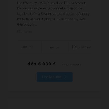
Lac d'Annecy - Villa Pieds dans l'Eau à Sévrier
Découvrez cette exceptionnelle maison de
famille située à Sévrier, au bord du lac d'Annecy.
Pouvant accueillir jusqu'à 15 personnes, avec
une option ...
Réf. : Lutins
12
4
458.0 m²
dès
6 030 €
/ par semaine
Lire la suite