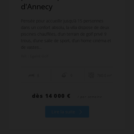
d'Annecy
Pensée pour accueillir jusqu’à 15 personnes
dans un confort absolu, la villa dispose de deux
piscines chauffées, d’un terrain de golf privé 9
trous, d’une salle de sport, d’un home cinéma et
de vastes...
Réf. : Egalité Golf
8
9
780.0 m²
dès
14 000 €
/ par semaine
Lire la suite