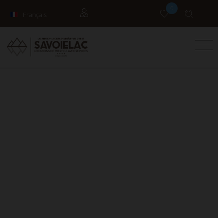
0
Français
English
Propriétaires