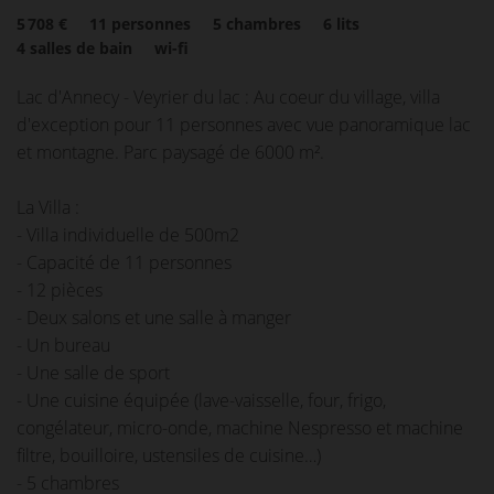
5 708 €
11
personnes
5
chambres
6
lits
4
salles de bain
wi-fi
Lac d'Annecy - Veyrier du lac : Au coeur du village, villa
d'exception pour 11 personnes avec vue panoramique lac
et montagne. Parc paysagé de 6000 m².
La Villa :
- Villa individuelle de 500m2
- Capacité de 11 personnes
- 12 pièces
- Deux salons et une salle à manger
- Un bureau
- Une salle de sport
- Une cuisine équipée (lave-vaisselle, four, frigo,
congélateur, micro-onde, machine Nespresso et machine
filtre, bouilloire, ustensiles de cuisine…)
- 5 chambres