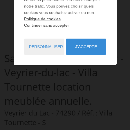
notre trafic. Vous pouvez choisir quels
cookies vous souhaitez activer ou non.
Politique de cookies
Continuer sans accepter
PERSONNALISER
J'ACCEPTE
Savoielac - Lac d'Annecy -
Veyrier-du-lac - Villa
Tournette location
meublée annuelle.
Veyrier du Lac
- 74290
/ Réf. : Villa
Tournette - S