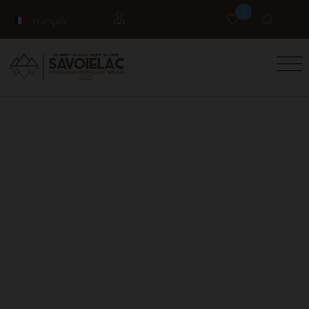
0
Français
English
Propriétaires