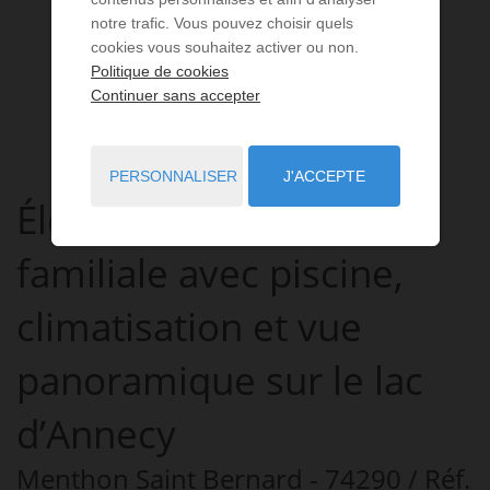
notre trafic. Vous pouvez choisir quels
cookies vous souhaitez activer ou non.
Politique de cookies
Continuer sans accepter
PERSONNALISER
J'ACCEPTE
Élégante propriété
familiale avec piscine,
climatisation et vue
panoramique sur le lac
d’Annecy
Menthon Saint Bernard
- 74290
/ Réf.