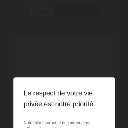
DATE
PRIX
ALÉATOIRE
Le respect de votre vie
privée est notre priorité
Élégante propriété
Notre site Internet et nos partenaires