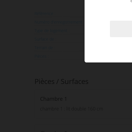
Référence :
Villa Raine
Numéro d'enregistrement :
7401000066
Type de logement :
V
Surface de :
270
Terrain de :
1 100
Pièces :
Pièces / Surfaces
Chambre 1
chambre 1 : lit double 160 cm