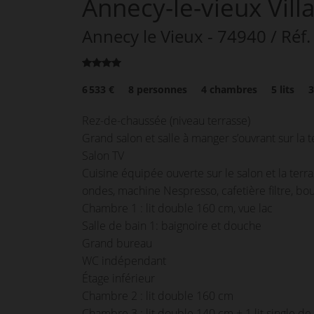
Annecy-le-vieux Vill
Annecy le Vieux
- 74940
/ Réf.
6 533 €
8
personnes
4
chambres
5
lits
Rez-de-chaussée (niveau terrasse)
Grand salon et salle à manger s’ouvrant sur la t
Salon TV
Cuisine équipée ouverte sur le salon et la terras
ondes, machine Nespresso, cafetière filtre, boui
Chambre 1 : lit double 160 cm, vue lac
Salle de bain 1: baignoire et douche
Grand bureau
WC indépendant
Étage inférieur
Chambre 2 : lit double 160 cm
Chambre 3 : lit double 140 cm + 1 lit single d