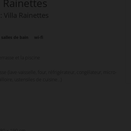
a Rainettes
 : Villa Rainettes
3
salles de bain
wi-fi
errasse et la piscine
se (lave-vaisselle, four, réfrigérateur, congélateur, micro-
lloire, ustensiles de cuisine…)
e 80 x 190 cm