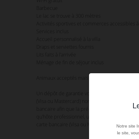
Wi-Fi gratuit
Barbecue
Le lac se trouve à 300 mètres
Activités sportives et commerces accessibles 
Services inclus
Accueil personnalisé à la villa
Draps et serviettes fournis
Lits faits à l’arrivée
Ménage de fin de séjour inclus
Animaux acceptés mais atention le gentil chat d
Un dépôt de garantie vous sera demandé à votre 
(Visa ou Mastercard) non encaissée, nous vous 
Le
bancaire afin que la pré- autorisation soit acc
qu’hôte professionnel, une caution, vous sera 
carte bancaire (Visa ou Master Card).
Notre site 
le site, vo