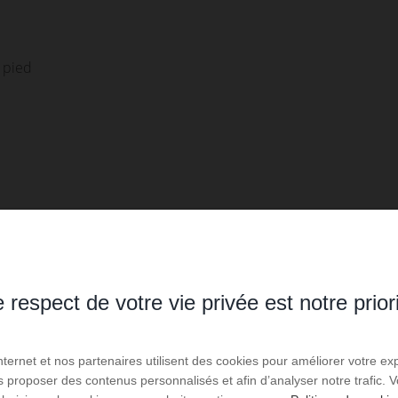
à pied
e la famille vie également sur la propriété.
arrivée lors de l'état des lieux, par carte Bancaire
remercions de relever le plafond de votre carte
 respect de votre vie privée est notre prior
eptée. Réservation via Airbnb et booking.com : En tant
demandée à votre arrivée par préautorisation de votre
Internet et nos partenaires utilisent des cookies pour améliorer votre ex
us proposer des contenus personnalisés et afin d’analyser notre trafic.