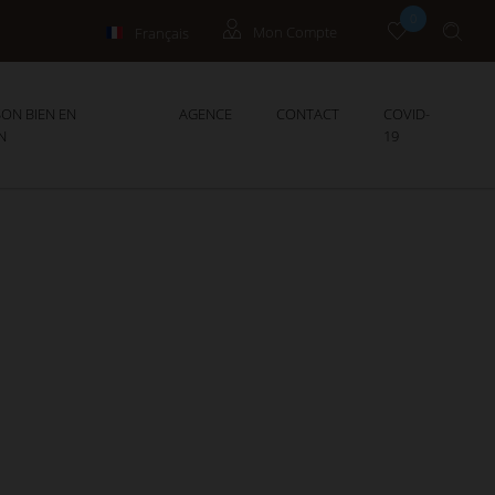
0
Français
Mon Compte
English
Propriétaires
ON BIEN EN
AGENCE
CONTACT
COVID-
N
19