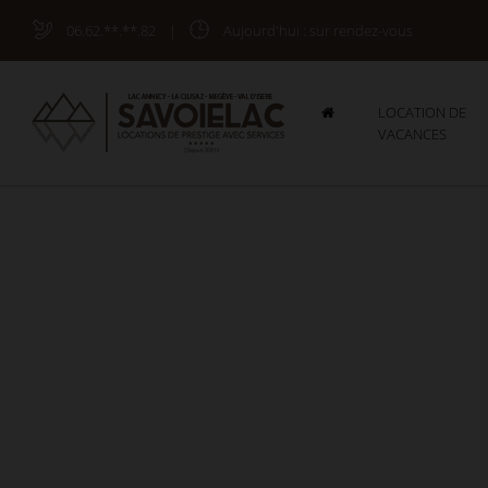
06.62.**.**.82
|
Aujourd'hui
: sur rendez-vous
LOCATION DE
VACANCES